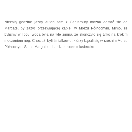
Niecałą godzinę jazdy autobusem z Canterbury można dostać się do
Margate, by zażyć orzeźwiającej kąpieli w Morzu Północnym. Mimo, że
byliśmy w lipcu, woda była na tyle zimna, że skończyło się tylko na krókim
moczeniem nóg. Chociaż, byli śmiałkowie, którzy kąpali się w rześnim Morzu
Północnym. Samo Margate to bardzo urocze miasteczko.