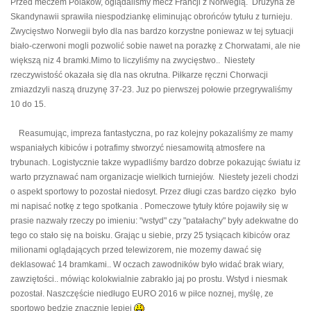
Przed meczem Polaków, oglądaliśmy mecz Francji z Norwegią. Druzyna ze
Skandynawii sprawiła niespodziankę eliminując obrońców tytułu z turnieju.
Zwycięstwo Norwegii było dla nas bardzo korzystne poniewaz w tej sytuacji
biało-czerwoni mogli pozwolić sobie nawet na porazkę z Chorwatami, ale nie
większą niz 4 bramki.Mimo to liczyliśmy na zwycięstwo.. Niestety
rzeczywistość okazała się dla nas okrutna. Piłkarze ręczni Chorwacji
zmiazdzyli naszą druzynę 37-23. Juz po pierwszej połowie przegrywaliśmy
10 do 15.
Reasumując, impreza fantastyczna, po raz kolejny pokazaliśmy ze mamy
wspaniałych kibiców i potrafimy stworzyć niesamowitą atmosfere na
trybunach. Logistycznie takze wypadliśmy bardzo dobrze pokazując światu iz
warto przyznawać nam organizacje wielkich turniejów. Niestety jezeli chodzi
o aspekt sportowy to pozostał niedosyt. Przez długi czas bardzo cięzko było
mi napisać notkę z tego spotkania . Pomeczowe tytuły które pojawiły się w
prasie nazwały rzeczy po imieniu: "wstyd" czy "patałachy" były adekwatne do
tego co stało się na boisku. Grając u siebie, przy 25 tysiącach kibiców oraz
milionami oglądających przed telewizorem, nie mozemy dawać się
deklasować 14 bramkami.. W oczach zawodników było widać brak wiary,
zawziętości.. mówiąc kolokwialnie zabrakło jaj po prostu. Wstyd i niesmak
pozostał. Naszczęście niedługo EURO 2016 w piłce noznej, myślę, ze
sportowo będzie znacznie lepiej