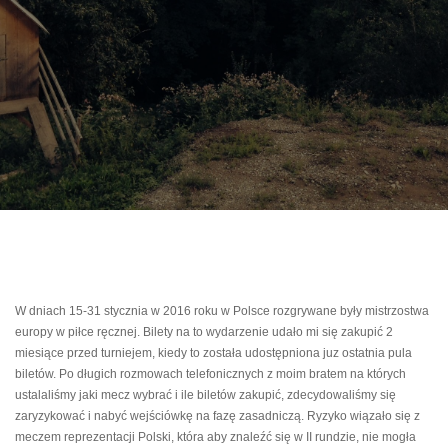
W dniach 15-31 stycznia w 2016 roku w Polsce rozgrywane były mistrzostwa
europy w piłce ręcznej. Bilety na to wydarzenie udało mi się zakupić 2
miesiące przed turniejem, kiedy to została udostępniona juz ostatnia pula
biletów. Po długich rozmowach telefonicznych z moim bratem na których
ustalaliśmy jaki mecz wybrać i ile biletów zakupić, zdecydowaliśmy się
zaryzykować i nabyć wejściówkę na fazę zasadniczą. Ryzyko wiązało się z
meczem reprezentacji Polski, która aby znaleźć się w II rundzie, nie mogła