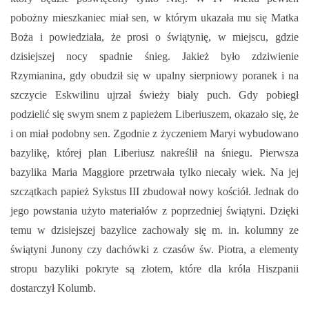
pobożny mieszkaniec miał sen, w którym ukazała mu się Matka
Boża i powiedziała, że prosi o świątynię, w miejscu, gdzie
dzisiejszej nocy spadnie śnieg. Jakież było zdziwienie
Rzymianina, gdy obudził się w upalny sierpniowy poranek i na
szczycie Eskwilinu ujrzał świeży biały puch. Gdy pobiegł
podzielić się swym snem z papieżem Liberiuszem, okazało się, że
i on miał podobny sen. Zgodnie z życzeniem Maryi wybudowano
bazylikę, której plan Liberiusz nakreślił na śniegu. Pierwsza
bazylika Maria Maggiore przetrwała tylko niecały wiek. Na jej
szczątkach papież Sykstus III zbudował nowy kościół. Jednak do
jego powstania użyto materiałów z poprzedniej świątyni. Dzięki
temu w dzisiejszej bazylice zachowały się m. in. kolumny ze
świątyni Junony czy dachówki z czasów św. Piotra, a elementy
stropu bazyliki pokryte są złotem, które dla króla Hiszpanii
dostarczył Kolumb.