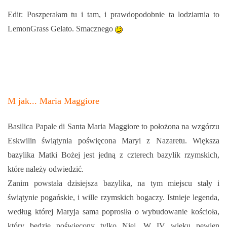
Edit: Poszperałam tu i tam, i prawdopodobnie ta lodziarnia to
LemonGrass Gelato. Smacznego
M jak... Maria Maggiore
Basilica Papale di Santa Maria Maggiore to położona na wzgórzu
Eskwilin świątynia poświęcona Maryi z Nazaretu. Większa
bazylika Matki Bożej jest jedną z czterech bazylik rzymskich,
które należy odwiedzić.
Zanim powstała dzisiejsza bazylika, na tym miejscu stały i
świątynie pogańskie, i wille rzymskich bogaczy. Istnieje legenda,
według której Maryja sama poprosiła o wybudowanie kościoła,
który będzie poświęcony tylko Niej. W IV wieku pewien