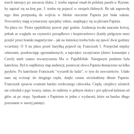
trzech miesięcy po zawarciu ślubu; 2. trzeba napisać email do polskiej parafii w Rzymie,
by zapisać się na listę par; 3. trzeba się pojawić w strojach ślubnych. Bo tak naprawdę
tego dnia przepustką do wejścia w bliskie otoczenie Papieża jest biała suknia.
Nowożeńcy mają wyznaczony specjalny sektor, znajdujący się za plecami Papieża.
Na placu św. Piotra spędziliśmy prawie pięć godzin. Audiencja trwała znacznie krócej,
jednak ze względu na czynności porządkowe i bezpieczeństwo (każdy pielgrzym musi
przejść przez bramki magnetyczne – jak na lotnisku) trzeba było się zjawić dwie godziny
wcześniej. O 9 na placu przed bazyliką pojawił się Franciszek I. Przejechał między
sektorami, pozdrawiając zgromadzonych, a najwięksi szczęściarze (dzieci komunijne z
Czech) mieli szanse towarzyszenia Mu w PapaMobile. Następnym punktem była
katecheza. Był to najdłuższy etap audiencji, ponieważ słowa Papieża tłumaczono na kilka
języków. Po katechezie Franciszek "wyszedł do ludzi", w tym do nowożeńców. Udało
nam się wcisnąć do drugiego rzędu, dzięki czemu uściskaliśmy dłonie Papieża.
Franciszek sprawia wrażenie bardzo serdecznego człowieka. Ciepły, cierpliwy uśmiech
nie schodził z jego twarzy, mimo, że staliśmy w pełnym słońcu i pot spływał ludziom od
głów aż po stopy. Spotkanie z Papieżem to jedno z wydarzeń, które na bardzo długo
pozostanie w naszej pamięci.