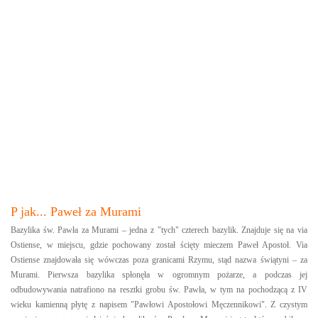
P jak... Paweł za Murami
Bazylika św. Pawła za Murami – jedna z "tych" czterech bazylik. Znajduje się na via
Ostiense, w miejscu, gdzie pochowany został ścięty mieczem Paweł Apostoł. Via
Ostiense znajdowała się wówczas poza granicami Rzymu, stąd nazwa świątyni – za
Murami. Pierwsza bazylika spłonęła w ogromnym pożarze, a podczas jej
odbudowywania natrafiono na resztki grobu św. Pawła, w tym na pochodzącą z IV
wieku kamienną płytę z napisem "Pawłowi Apostołowi Męczennikowi". Z czystym