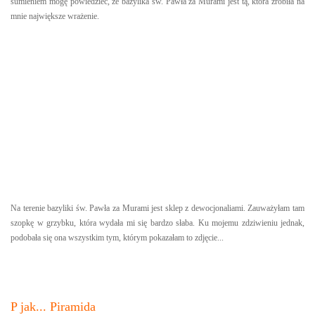
sumieniem mogę powiedzieć, że bazylika św. Pawła za Murami jest tą, która zrobiła na
mnie największe wrażenie.
Na terenie bazyliki św. Pawła za Murami jest sklep z dewocjonaliami. Zauważyłam tam
szopkę w grzybku, która wydała mi się bardzo słaba. Ku mojemu zdziwieniu jednak,
podobała się ona wszystkim tym, którym pokazałam to zdjęcie...
P jak... Piramida