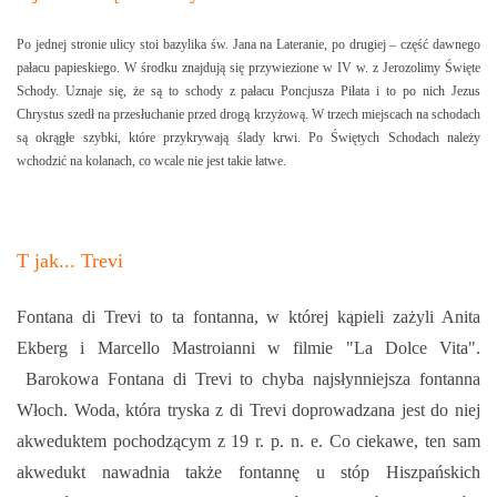
Po jednej stronie ulicy stoi bazylika św. Jana na Lateranie, po drugiej – część dawnego
pałacu papieskiego. W środku znajdują się przywiezione w IV w. z Jerozolimy Święte
Schody. Uznaje się, że są to schody z pałacu Poncjusza Piłata i to po nich Jezus
Chrystus szedł na przesłuchanie przed drogą krzyżową. W trzech miejscach na schodach
są okrągłe szybki, które przykrywają ślady krwi. Po Świętych Schodach należy
wchodzić na kolanach, co wcale nie jest takie łatwe.
T jak... Trevi
Fontana di Trevi to ta fontanna, w której kąpieli zażyli Anita
Ekberg i Marcello Mastroianni w filmie "La Dolce Vita".
Barokowa Fontana di Trevi to chyba najsłynniejsza fontanna
Włoch. Woda, która tryska z di Trevi doprowadzana jest do niej
akweduktem pochodzącym z 19 r. p. n. e. Co ciekawe, ten sam
akwedukt nawadnia także fontannę u stóp Hiszpańskich