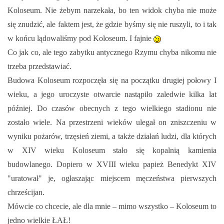
Koloseum. Nie żebym narzekała, bo ten widok chyba nie może
się znudzić, ale faktem jest, że gdzie byśmy się nie ruszyli, to i tak
w końcu lądowaliśmy pod Koloseum. I fajnie
Co jak co, ale tego zabytku antycznego Rzymu chyba nikomu nie
trzeba przedstawiać.
Budowa Koloseum rozpoczęła się na początku drugiej połowy I
wieku, a jego uroczyste otwarcie nastąpiło zaledwie kilka lat
później. Do czasów obecnych z tego wielkiego stadionu nie
zostało wiele. Na przestrzeni wieków ulegał on zniszczeniu w
wyniku pożarów, trzęsień ziemi, a także działań ludzi, dla których
w XIV wieku Koloseum stało się kopalnią kamienia
budowlanego. Dopiero w XVIII wieku papież Benedykt XIV
"uratował" je, ogłaszając miejscem męczeństwa pierwszych
chrześcijan.
Mówcie co chcecie, ale dla mnie – mimo wszystko – Koloseum to
jedno wielkie ŁAŁ!