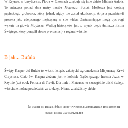
W Rzymie, w bazylice św. Piotra w Okowach znajduje się inne dzieło Michała Anioła.
To mierząca ponad dwa metry rzeźba
Mojżesza
. Postać Mojżesza jest częścią
papieskiego grobowca, który jednak nigdy nie został ukończony. Artysta przedstawił
proroka jako atletycznego mężczyznę w sile wieku. Zastanawiające mogą być rogi
wykute na głowie Mojżesza. Według historyków jest to wynik błędu tłumacza Pisma
Świętego, który pomylił słowo
promienisty
z rogami właśnie.
B jak... Bufalo
Święty Kasper del Bufalo to włoski ksiądz, założyciel zgromadzenia Misjonarzy Krwi
Chrystusa. Ciało św. Kaspra złożone jest w kościele Najświętszego Imienia Jezus w
Rzymie (tuż obok Fontana di Trevi). Dla mnie i Mateusza to szczególnie bliski święty,
właściwie można powiedzieć, że to dzięki Niemu znaleźliśmy siebie.
św. Kasper del Bufalo,
źródło: http://www.cpps.pl/zgromadzenie_img/kasper-del-
bufalo_kielich_350-800x291.jpg