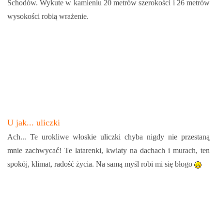
Schodów. Wykute w kamieniu 20 metrów szerokości i 26 metrów
wysokości robią wrażenie.
U jak... uliczki
Ach... Te urokliwe włoskie uliczki chyba nigdy nie przestaną
mnie zachwycać! Te latarenki, kw
iaty na
dachach i murach, ten
spokój, klimat, radość życia. Na samą myśl robi mi się błogo