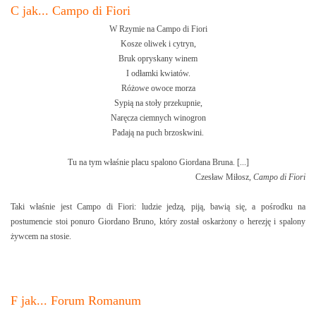
C jak... Campo di Fiori
W Rzymie na Campo di Fiori
Kosze oliwek i cytryn,
Bruk opryskany winem
I odłamki kwiatów.
Różowe owoce morza
Sypią na stoły przekupnie,
Naręcza ciemnych winogron
Padają na puch brzoskwini.
Tu na tym właśnie placu spalono Giordana Bruna. [...]
Czesław Miłosz,
Campo di Fiori
Taki właśnie jest Campo di Fiori: ludzie jedzą, piją, bawią się, a pośrodku na
postumencie stoi ponuro Giordano Bruno, który został oskarżony o herezję i spalony
żywcem na stosie.
F jak... Forum Romanum