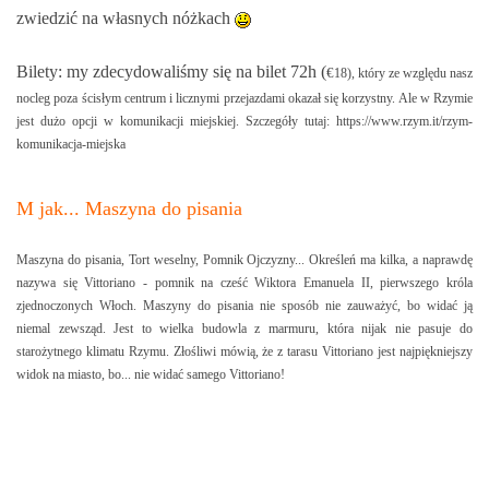
zwiedzić na własnych nóżkach
Bilety: my zdecydowaliśmy się na bilet 72h (
€
18), który ze względu nasz
nocleg poza ścisłym centrum i licznymi przejazdami okazał się korzystny. Ale w Rzymie
jest dużo opcji w komunikacji miejskiej. Szczegóły tutaj:
https://www.rzym.it/rzym-
komunikacja-miejska
M jak... Maszyna do pisania
Maszyna do pisania, Tort weselny, Pomnik Ojczyzny... Określeń ma kilka, a naprawdę
nazywa się Vittoriano - pomnik na cześć Wiktora Emanuela II, pierwszego króla
zjednoczonych Włoch. Maszyny do pisania nie sposób nie zauważyć, bo widać ją
niemal zewsząd. Jest to wielka budowla z marmuru, która nijak nie pasuje do
starożytnego klimatu Rzymu. Złośliwi mówią, że z tarasu Vittoriano jest najpiękniejszy
widok na miasto, bo... nie widać samego Vittoriano!