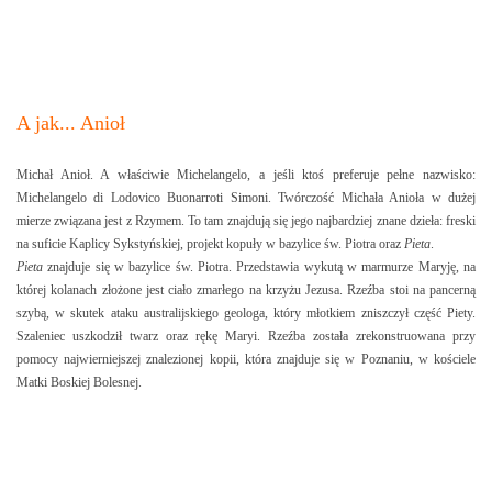
A jak... Anioł
Michał Anioł. A właściwie Michelangelo, a jeśli ktoś preferuje pełne nazwisko:
Michelangelo di Lodovico Buonarroti Simoni. Twórczość Michała Anioła w dużej
mierze związana jest z Rzymem. To tam znajdują się jego najbardziej znane dzieła: freski
na suficie Kaplicy Sykstyńskiej, projekt kopuły w bazylice św. Piotra oraz
Pieta
.
Pieta
znajduje się w bazylice św. Piotra. Przedstawia wykutą w marmurze Maryję, na
której kolanach złożone jest ciało zmarłego na krzyżu Jezusa. Rzeźba stoi na pancerną
szybą, w skutek ataku australijskiego geologa, który młotkiem zniszczył część Piety.
Szaleniec uszkodził twarz oraz rękę Maryi. Rzeźba została zrekonstruowana przy
pomocy najwierniejszej znalezionej kopii, która znajduje się w Poznaniu, w kościele
Matki Boskiej Bolesnej.