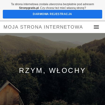
Ta strona internetowa została utworzona bezpłatnie pod adresem
Stronygratis.pl
. Czy chcesz też mieć własną stronę?
DARMOWA REJESTRACJA
MOJA STRONA INTERNETOWA
Toggle
navigat
RZYM, WŁOCHY