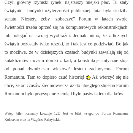
Czyli główny rzymski rynek, najstarszy miejski plac. Tu stały
świątynie i budynki użyteczności publicznej. tutaj była siedziba
senatu. Niestety, żeby "zobaczyć" Forum w latach swojej
świetności trzeba oprzeć się na komputerowych rekonstrukcjach,
lub polegać na swojej wyobraźni. Jednak mimo, że z licznych
świątyń pozostały tylko resztki, to i tak jest co podziwiać. Bo jak
to możliwe, że w dzisiejszych czasach budynki zawalają się od
kataklizmów niczym domki z kart, a konstrukcje antyczne stoją
od ponad dwudziestu wieków? Jestem zachwycona Forum
Romanum. Tam to dopiero czuć historię!
Aż wierzyć się nie
chce, że od czasów średniowiecza aż do ubiegłego stulecia Forum
Romanum było przysypane ziemią i było pastwiskiem dla krów.
Wstęp: bilet normalny kosztuje 12E. Jest to bilet wstępu do Forum Romanum,
Koloseum oraz na Wzgórze Palatyńskie.