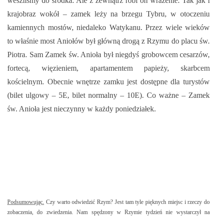
weszliśmy do środka. Ale z zewnątrz robi on wrażenie. Tak jak i
krajobraz wokół – zamek leży na brzegu Tybru, w otoczeniu
kamiennych mostów, niedaleko Watykanu. Przez wiele wieków
to właśnie most Aniołów był główną drogą z Rzymu do placu św.
Piotra. Sam Zamek św. Anioła był niegdyś grobowcem cesarzów,
fortecą, więzieniem, apartamentem papieży, skarbcem
kościelnym. Obecnie wnętrze zamku jest dostępne dla turystów
(bilet ulgowy – 5E, bilet normalny – 10E). Co ważne – Zamek
św. Anioła jest nieczynny w każdy poniedziałek.
Podsumowując.
Czy warto odwiedzić Rzym? Jest tam tyle pięknych miejsc i rzeczy do
zobaczenia, do zwiedzenia. Nam spędzony w Rzymie tydzień nie wystarczył na