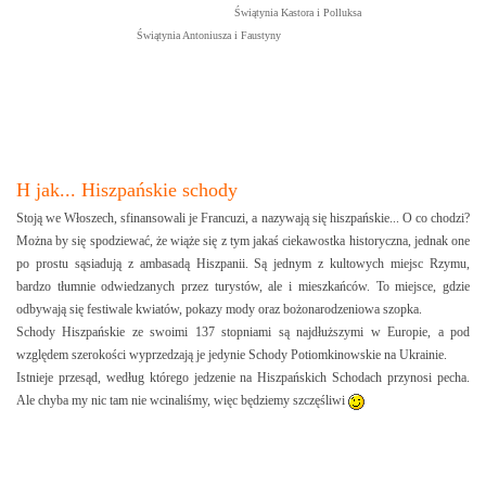
Świątynia Kastora i Polluksa
Świątynia Antoniusza i Faustyny
H jak... Hiszpańskie schody
Stoją we Włoszech, sfinansowali je Francuzi, a nazywają się hiszpańskie... O co chodzi?
Można by się spodziewać, że wiąże się z tym jakaś ciekawostka historyczna, jednak one
po prostu sąsiadują z ambasadą Hiszpanii. Są jednym z kultowych miejsc Rzymu,
bardzo tłumnie odwiedzanych przez turystów, ale i mieszkańców. To miejsce, gdzie
odbywają się festiwale kwiatów, pokazy mody oraz bożonarodzeniowa szopka.
Schody Hiszpańskie ze swoimi 137 stopniami są najdłuższymi w Europie, a pod
względem szerokości wyprzedzają je jedynie Schody Potiomkinowskie na Ukrainie.
Istnieje przesąd, według którego jedzenie na Hiszpańskich Schodach przynosi pecha.
Ale chyba my nic tam nie wcinaliśmy, więc będziemy szczęśliwi