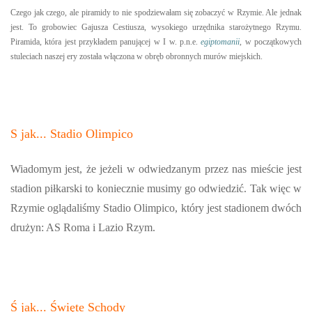
Czego jak czego, ale piramidy to nie spodziewałam się zobaczyć w Rzymie. Ale jednak
jest. To grobowiec Gajusza Cestiusza, wysokiego urzędnika starożytnego Rzymu.
Piramida, która jest przykładem panującej w I w. p.n.e.
egiptomanii
, w początkowych
stuleciach naszej ery została włączona w obręb obronnych murów miejskich.
S jak... Stadio Olimpico
Wiadomym jest, że jeżeli w odwiedzanym przez nas mieście jest
stadion piłkarski to koniecznie musimy go odwiedzić. Tak więc w
Rzymie oglądaliśmy Stadio Olimpico, który jest stadionem dwóch
drużyn: AS Roma i Lazio Rzym.
Ś jak... Święte Schody