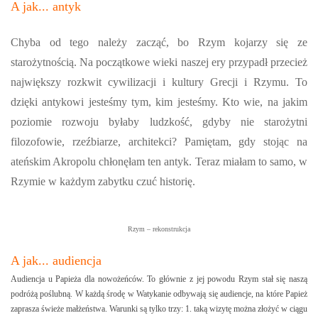
A jak... antyk
Chyba od tego należy zacząć, bo Rzym kojarzy się ze
starożytnością. Na początkowe wieki naszej ery przypadł przecież
największy rozkwit cywilizacji i kultury Grecji i Rzymu. To
dzięki antykowi jesteśmy tym, kim jesteśmy. Kto wie, na jakim
poziomie rozwoju byłaby ludzkość, gdyby nie starożytni
filozofowie, rzeźbiarze, architekci? Pamiętam, gdy stojąc na
ateńskim Akropolu chłonęłam ten antyk. Teraz miałam to samo, w
Rzymie w każdym zabytku czuć historię.
Rzym – rekonstrukcja
A jak... audiencja
Audiencja u Papieża dla nowożeńców. To głównie z jej powodu Rzym stał się naszą
podróżą poślubną. W każdą środę w Watykanie odbywają się audiencje, na które Papież
zaprasza świeże małżeństwa. Warunki są tylko trzy: 1. taką wizytę można złożyć w ciągu