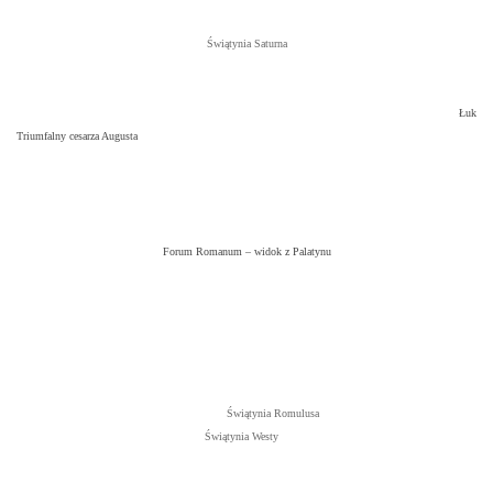
Świątynia Saturna
Łuk
Triumfalny cesarza Augusta
Forum Romanum – widok z Palatynu
Świątynia Romulusa
Świątynia Westy