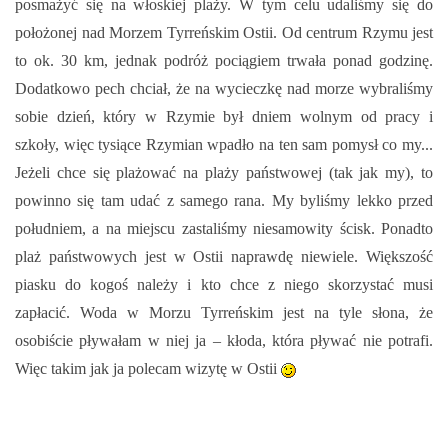
posmażyć się na włoskiej plaży. W tym celu udaliśmy się do
położonej nad Morzem Tyrreńskim Ostii. Od centrum Rzymu jest
to ok. 30 km, jednak podróż pociągiem trwała ponad godzinę.
Dodatkowo pech chciał, że na wycieczkę nad morze wybraliśmy
sobie dzień, który w Rzymie był dniem wolnym od pracy i
szkoły, więc tysiące Rzymian wpadło na ten sam pomysł co my...
Jeżeli chce się plażować na plaży państwowej (tak jak my), to
powinno się tam udać z samego rana. My byliśmy lekko przed
południem, a na miejscu zastaliśmy niesamowity ścisk. Ponadto
plaż państwowych jest w Ostii naprawdę niewiele. Większość
piasku do kogoś należy i kto chce z niego skorzystać musi
zapłacić. Woda w Morzu Tyrreńskim jest na tyle słona, że
osobiście pływałam w niej ja – kłoda, która pływać nie potrafi.
Więc takim jak ja polecam wizytę w Ostii