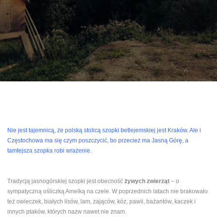
Nie jest tajemnicą, że polską stolicą szopki betlejemskiej jest Kraków. Ale i
Częstochowa ma się czym poszczycić, bo przecież ma Jasną Górę, a
tamtejsza szopka robi wrażenie.
Tradycją jasnogórskiej szopki jest obecność
żywych zwierząt
– o
sympatyczną ośliczką Amelką na czele. W poprzednich latach nie brakowało
też owieczek, białych lisów, lam, zająców, kóz, pawii, bażantów, kaczek i
innych ptaków, których nazw nawet nie znam.